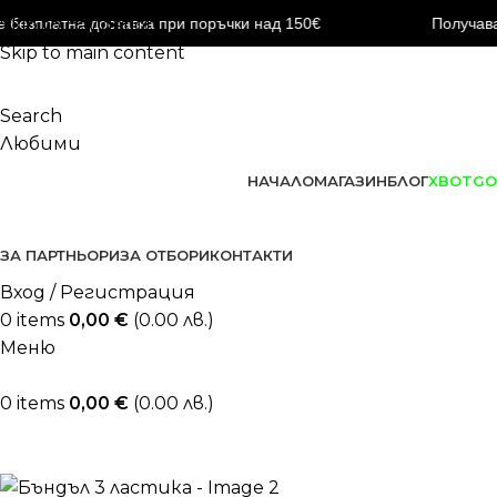
 безплатна доставка при поръчки над 150€
Skip to navigation
Получава
Skip to main content
БЕЗПЛАТНА ДОСТАВКА ЗА ПОРЪЧКИ НАД 200€
ПОРЪЧАЙ ДО 22.12 ВКЛ. С ДО -24% OFF
Search
Любими
НАЧАЛО
МАГАЗИН
БЛОГ
XBOTGO
ЗА ПАРТНЬОРИ
ЗА ОТБОРИ
КОНТАКТИ
Вход / Регистрация
0
items
0,00
€
(0.00 лв.)
Меню
0
items
0,00
€
(0.00 лв.)