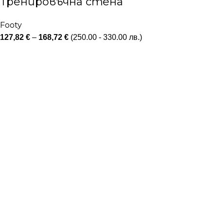
Тренировъчна стена
Footy
127,82
€
–
168,72
€
(250.00 - 330.00 лв.)
Полезно
ОБЩИ УСЛОВИЯ
ПОЛИТИКИ ЗА ПОВЕРИТЕЛНОСТ
ГАРАНЦИОННИ УСЛОВИЯ
УСЛОВИЯ ЗА ВРЪЩАНЕ
Меню
НАЧАЛО
МАГАЗИН
XBOTGO
ЗА FOOTY
ЗА ОТБОРИ