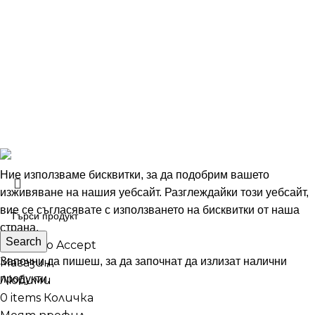
БЛОГ
КОНТАКТИ
ГАРАНЦИОННИ УСЛОВИЯ
Unbelievable Digital
Developed by
- All Rights Reserved
2024
ФУУТИ ЕООД
България, гр. Варна (9000), р-н Одесос, ул. Константин
Иречек
Ние използваме бисквитки, за да подобрим вашето
изживяване на нашия уебсайт. Разглеждайки този уебсайт,
вие се съгласявате с използването на бисквитки от наша
страна.
Search
More info
Accept
Започни да пишеш, за да започнат да излизат налични
Магазин
продукти.
Любими
0
items
Количка