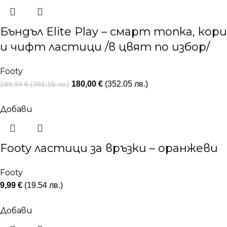
Бъндъл Elite Play – смарт топка, кори
и чифт ластици /в цвят по избор/
Footy
180,00
€
(352.05 лв.)
199,99
€
(391.15 лв.)
Добави
Footy ластици за връзки – оранжеви
Footy
9,99
€
(19.54 лв.)
Добави